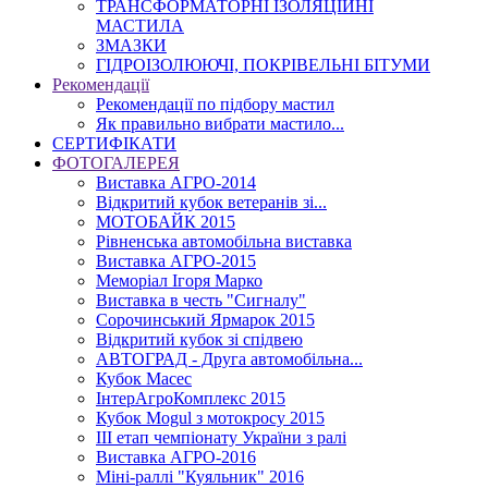
ТРАНСФОРМАТОРНІ ІЗОЛЯЦІЙНІ
МАСТИЛА
ЗМАЗКИ
ГІДРОІЗОЛЮЮЧІ, ПОКРІВЕЛЬНІ БІТУМИ
Рекомендації
Рекомендації по підбору мастил
Як правильно вибрати мастило...
СЕРТИФІКАТИ
ФОТОГАЛЕРЕЯ
Виставка АГРО-2014
Відкритий кубок ветеранів зі...
МОТОБАЙК 2015
Рівненська автомобільна виставка
Виставка АГРО-2015
Меморіал Ігоря Марко
Виставка в честь "Сигналу"
Сорочинський Ярмарок 2015
Відкритий кубок зі спідвею
АВТОГРАД - Друга автомобільна...
Кубок Масес
ІнтерАгроКомплекс 2015
Кубок Mogul з мотокросу 2015
ІІІ етап чемпіонату України з ралі
Виставка АГРО-2016
Міні-раллі "Куяльник" 2016