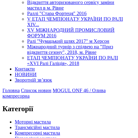
Відкриття авторизованого сервісу заміни
мастил в м. Рівне
Раллі "Стара Фортеця" 2016
V ЕТАП ЧЕМПІОНАТУ УКРАЇНИ ПО РАЛІ
XІV...
XV МІЖНАРОДНИЙ ПРОМИСЛОВИЙ
ФОРУМ 2016
Ралі "Чумацький шлях 2017" м Херсон
Міжнародний турнір з спідвею на "Приз
відкриття сезону", 2018, м. Рівне
ЕТАП ЧЕМПІОНАТУ УКРАЇНИ ПО РАЛІ
«XVI Ралі Галіція», 2018
Контакти
НОВИНИ
Зворотній зв’язок
Головна
Список новин
MOGUL ONF 46 / Олива
компресорна
Категорії
Моторні мастила
Трансмісійні мастила
Компресорні мастила