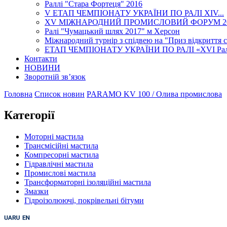
Раллі "Стара Фортеця" 2016
V ЕТАП ЧЕМПІОНАТУ УКРАЇНИ ПО РАЛІ XІV...
XV МІЖНАРОДНИЙ ПРОМИСЛОВИЙ ФОРУМ 2
Ралі "Чумацький шлях 2017" м Херсон
Міжнародний турнір з спідвею на "Приз відкриття се
ЕТАП ЧЕМПІОНАТУ УКРАЇНИ ПО РАЛІ «XVI Ралі Г
Контакти
НОВИНИ
Зворотній зв’язок
Головна
Список новин
PARAMO KV 100 / Олива промислова
Категорії
Моторні мастила
Трансмісійні мастила
Компресорні мастила
Гідравлічні мастила
Промислові мастила
Трансформаторні ізоляційні мастила
Змазки
Гідроізолюючі, покрівельні бітуми