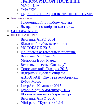
ТРАНСФОРМАТОРНІ ІЗОЛЯЦІЙНІ
МАСТИЛА
ЗМАЗКИ
ГІДРОІЗОЛЮЮЧІ, ПОКРІВЕЛЬНІ БІТУМИ
Рекомендації
Рекомендації по підбору мастил
Як правильно вибрати мастило...
СЕРТИФІКАТИ
ФОТОГАЛЕРЕЯ
Виставка АГРО-2014
Відкритий кубок ветеранів зі...
МОТОБАЙК 2015
Рівненська автомобільна виставка
Виставка АГРО-2015
Меморіал Ігоря Марко
Виставка в честь "Сигналу"
Сорочинський Ярмарок 2015
Відкритий кубок зі спідвею
АВТОГРАД - Друга автомобільна...
Кубок Масес
ІнтерАгроКомплекс 2015
Кубок Mogul з мотокросу 2015
ІІІ етап чемпіонату України з ралі
Виставка АГРО-2016
Міні-раллі "Куяльник" 2016