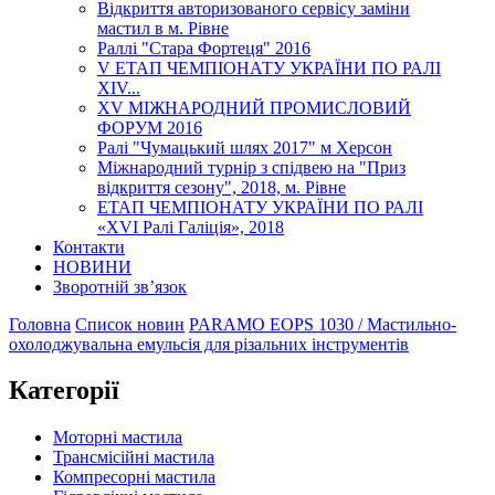
Відкриття авторизованого сервісу заміни
мастил в м. Рівне
Раллі "Стара Фортеця" 2016
V ЕТАП ЧЕМПІОНАТУ УКРАЇНИ ПО РАЛІ
XІV...
XV МІЖНАРОДНИЙ ПРОМИСЛОВИЙ
ФОРУМ 2016
Ралі "Чумацький шлях 2017" м Херсон
Міжнародний турнір з спідвею на "Приз
відкриття сезону", 2018, м. Рівне
ЕТАП ЧЕМПІОНАТУ УКРАЇНИ ПО РАЛІ
«XVI Ралі Галіція», 2018
Контакти
НОВИНИ
Зворотній зв’язок
Головна
Список новин
PARAMO EOPS 1030 / Мастильно-
охолоджувальна емульсія для різальних інструментів
Категорії
Моторні мастила
Трансмісійні мастила
Компресорні мастила