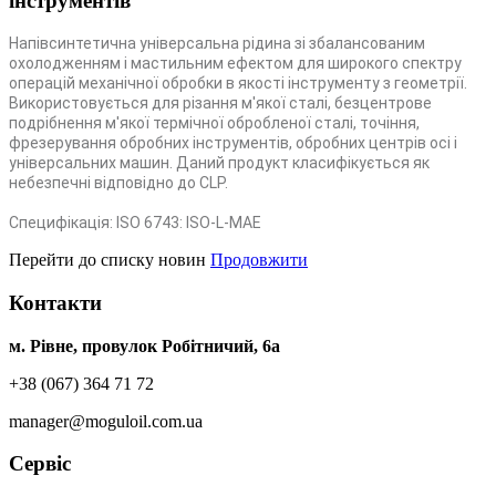
інструментів
Напівсинтетична універсальна рідина зі збалансованим
охолодженням і мастильним ефектом для широкого спектру
операцій механічної обробки в якості інструменту з геометрії.
Використовується для різання м'якої сталі, безцентрове
подрібнення м'якої термічної обробленої сталі, точіння,
фрезерування обробних інструментів, обробних центрів осі і
універсальних машин. Даний продукт класифікується як
небезпечні відповідно до CLP.
Специфікація: ISO 6743: ISO-L-MAE
Перейти до списку новин
Продовжити
Контакти
м. Рівне, провулок Робітничий, 6а
+38 (067) 364 71 72
manager@moguloil.com.ua
Сервіс