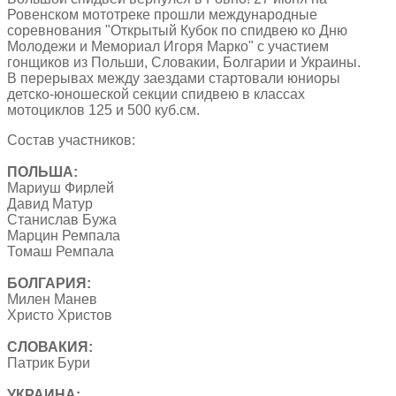
Ровенском мототреке прошли международные
соревнования "Открытый Кубок по спидвею ко Дню
Молодежи и Мемориал Игоря Марко" с участием
гонщиков из Польши, Словакии, Болгарии и Украины.
В перерывах между заездами стартовали юниоры
детско-юношеской секции спидвею в классах
мотоциклов 125 и 500 куб.см.
Состав участников:
ПОЛЬША:
Мариуш Фирлей
Давид Матур
Станислав Бужа
Марцин Ремпала
Томаш Ремпала
БОЛГАРИЯ:
Милен Манев
Христо Христов
СЛОВАКИЯ:
Патрик Бури
УКРАИНА: