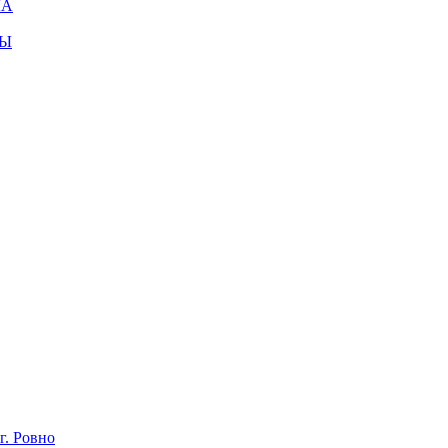
ЛА
МЫ
г. Ровно