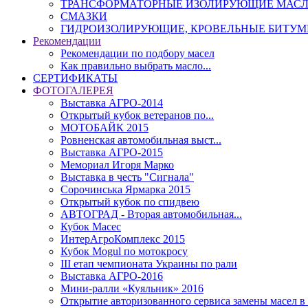
ТРАНСФОРМАТОРНЫЕ ИЗОЛИРУЮЩИЕ МАС
СМАЗКИ
ГИДРОИЗОЛИРУЮЩИЕ, КРОВЕЛЬНЫЕ БИТУ
Рекомендации
Рекомендации по подбору масел
Как правильно выбрать масло...
СЕРТИФИКАТЫ
ФОТОГАЛЕРЕЯ
Выставка АГРО-2014
Открытый кубок ветеранов по...
МОТОБАЙК 2015
Ровненская автомобильная выст...
Выставка АГРО-2015
Мемориал Игоря Марко
Выставка в честь "Сигнала"
Сорочинська Ярмарка 2015
Открытый кубок по спидвею
АВТОГРАД - Вторая автомобильная...
Кубок Масес
ИнтерАгроКомплекс 2015
Кубок Mogul по мотокросу
ІІІ етап чемпионата Украины по рали
Выставка АГРО-2016
Мини-ралли «Куяльник» 2016
Открытие авторизованного сервиса замены масел в 