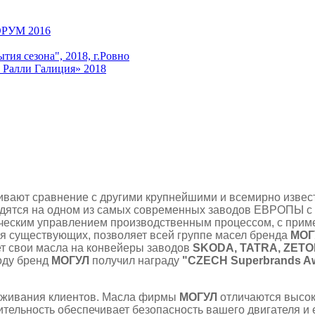
УМ 2016
ия сезона", 2018, г.Ровно
лли Галиция» 2018
вают сравнение с другими крупнейшими и всемирно извес
дятся на одном из самых современных заводов ЕВРОПЫ с
ическим управлением производственным процессом, с прим
я существующих, позволяет всей группе масел бренда
МОГ
ет свои масла на конвейеры заводов
SKODA, TATRA, ZET
оду бренд
МОГУЛ
получил награду
"CZECH Superbrands Aw
луживания клиентов. Масла фирмы
МОГУЛ
отличаются высок
тельность обеспечивает безопасность вашего двигателя и 