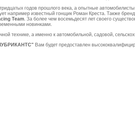
ридцатых годов прошлого века, а опытные автомобилисты 
зует например известный гонщик Роман Креста. Также брен
acing Team
. За более чем восемьдесят лет своего существ
временными новинками.
ной технике, а именно к автомобильной, садовой, сельскох
ЛУБРИКАНТС"
Вам будет предоставлен высококвалифицир