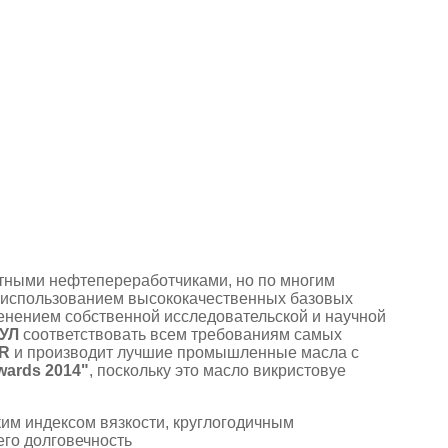
тными нефтепереработчиками, но по многим
 использованием высококачественных базовых
енением собственной исследовательской и научной
УЛ
соответствовать всем требованиям самых
OR
и производит лучшие промышленные масла с
ards 2014"
, поскольку это масло викристовуе
им индексом вязкости, круглогодичным
его долговечность