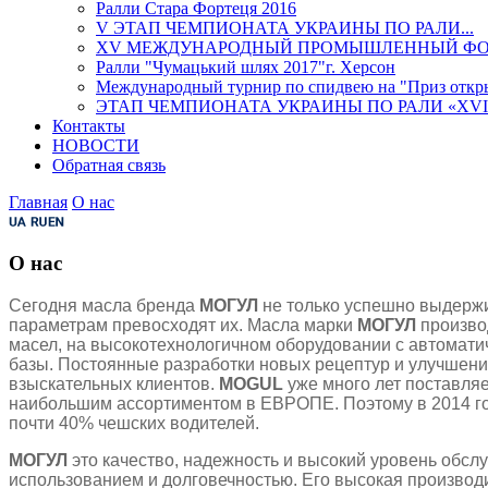
Ралли Стара Фортеця 2016
V ЭТАП ЧЕМПИОНАТА УКРАИНЫ ПО РАЛИ...
XV МЕЖДУНАРОДНЫЙ ПРОМЫШЛЕННЫЙ ФОР
Ралли "Чумацький шлях 2017"г. Херсон
Международный турнир по спидвею на "Приз открыт
ЭТАП ЧЕМПИОНАТА УКРАИНЫ ПО РАЛИ «XVI Ра
Контакты
НОВОСТИ
Обратная связь
Главная
О нас
О нас
Сегодня масла бренда
МОГУЛ
не только успешно выдержи
параметрам превосходят их. Масла марки
МОГУЛ
произво
масел, на высокотехнологичном оборудовании с автомат
базы. Постоянные разработки новых рецептур и улучшени
взыскательных клиентов.
MOGUL
уже много лет поставля
наибольшим ассортиментом в ЕВРОПЕ. Поэтому в 2014 г
почти 40% чешских водителей.
МОГУЛ
это качество, надежность и высокий уровень обс
использованием и долговечностью. Его высокая производи