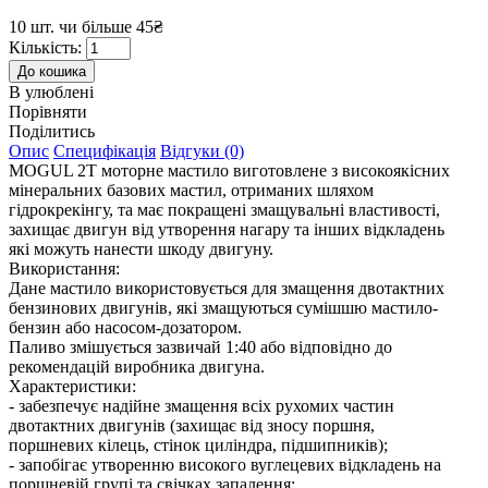
10 шт. чи більше 45₴
Кількість:
В улюблені
Порівняти
Поділитись
Опис
Специфікація
Відгуки (0)
MOGUL 2T моторне мастило виготовлене з високоякісних
мінеральних базових мастил, отриманих шляхом
гідрокрекінгу, та має покращені змащувальні властивості,
захищає двигун від утворення нагару та інших відкладень
які можуть нанести шкоду двигуну.
Використання:
Дане мастило використовується для змащення двотактних
бензинових двигунів, які змащуються сумішшю мастило-
бензин або насосом-дозатором.
Паливо змішується зазвичай 1:40 або відповідно до
рекомендацій виробника двигуна.
Характеристики:
- забезпечує надійне змащення всіх рухомих частин
двотактних двигунів (захищає від зносу поршня,
поршневих кілець, стінок циліндра, підшипників);
- запобігає утворенню високого вуглецевих відкладень на
поршневій групі та свічках запалення;