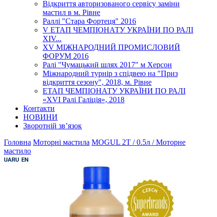
Відкриття авторизованого сервісу заміни
мастил в м. Рівне
Раллі "Стара Фортеця" 2016
V ЕТАП ЧЕМПІОНАТУ УКРАЇНИ ПО РАЛІ
XІV...
XV МІЖНАРОДНИЙ ПРОМИСЛОВИЙ
ФОРУМ 2016
Ралі "Чумацький шлях 2017" м Херсон
Міжнародний турнір з спідвею на "Приз
відкриття сезону", 2018, м. Рівне
ЕТАП ЧЕМПІОНАТУ УКРАЇНИ ПО РАЛІ
«XVI Ралі Галіція», 2018
Контакти
НОВИНИ
Зворотній зв’язок
Головна
Моторні мастила
MOGUL 2T / 0.5л / Моторне
мастило