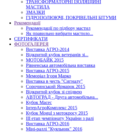
ТРАНСФОРМАТОРНІ ІЗОЛЯЦІЙНІ
МАСТИЛА
ЗМАЗКИ
ГІДРОІЗОЛЮЮЧІ, ПОКРІВЕЛЬНІ БІТУМИ
Рекомендації
Рекомендації по підбору мастил
Як правильно вибрати мастило...
СЕРТИФІКАТИ
ФОТОГАЛЕРЕЯ
Виставка АГРО-2014
Відкритий кубок ветеранів зі...
МОТОБАЙК 2015
Рівненська автомобільна виставка
Виставка АГРО-2015
Меморіал Ігоря Марко
Виставка в честь "Сигналу"
Сорочинський Ярмарок 2015
Відкритий кубок зі спідвею
АВТОГРАД - Друга автомобільна...
Кубок Масес
ІнтерАгроКомплекс 2015
Кубок Mogul з мотокросу 2015
ІІІ етап чемпіонату України з ралі
Виставка АГРО-2016
Міні-раллі "Куяльник" 2016