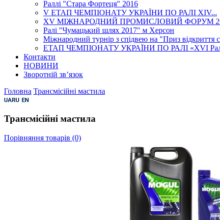
Раллі "Стара Фортеця" 2016
V ЕТАП ЧЕМПІОНАТУ УКРАЇНИ ПО РАЛІ XІV...
XV МІЖНАРОДНИЙ ПРОМИСЛОВИЙ ФОРУМ 2
Ралі "Чумацький шлях 2017" м Херсон
Міжнародний турнір з спідвею на "Приз відкриття се
ЕТАП ЧЕМПІОНАТУ УКРАЇНИ ПО РАЛІ «XVI Ралі Г
Контакти
НОВИНИ
Зворотній зв’язок
Головна
Трансмісійні мастила
Трансмісійні мастила
Порівняння товарів (0)