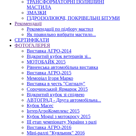
ТРАНСФОРМАТОРНІ ІЗОЛЯЦІЙНІ
МАСТИЛА
ЗМАЗКИ
ГІДРОІЗОЛЮЮЧІ, ПОКРІВЕЛЬНІ БІТУМИ
Рекомендації
Рекомендації по підбору мастил
Як правильно вибрати мастило...
СЕРТИФІКАТИ
ФОТОГАЛЕРЕЯ
Виставка АГРО-2014
Відкритий кубок ветеранів зі...
МОТОБАЙК 2015
Рівненська автомобільна виставка
Виставка АГРО-2015
Меморіал Ігоря Марко
Виставка в честь "Сигналу"
Сорочинський Ярмарок 2015
Відкритий кубок зі спідвею
АВТОГРАД - Друга автомобільна...
Кубок Масес
ІнтерАгроКомплекс 2015
Кубок Mogul з мотокросу 2015
ІІІ етап чемпіонату України з ралі
Виставка АГРО-2016
Міні-раллі "Куяльник" 2016