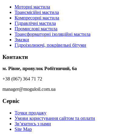
Моторні мастила
Трансмісійні мастила
Компресорні мастила
Гідравлічні мастила
Промислові мастила
Трансформаторні ізоляційні мастила
Змазки
Гідроізолюючі, покрівельні бітуми
Контакти
м. Рівне, провулок Робітничий, 6а
+38 (067) 364 71 72
manager@moguloil.com.ua
Сервіс
Точки продажу
Умови користування сайтом та оплати
Зв’язатись з нами
Site Map