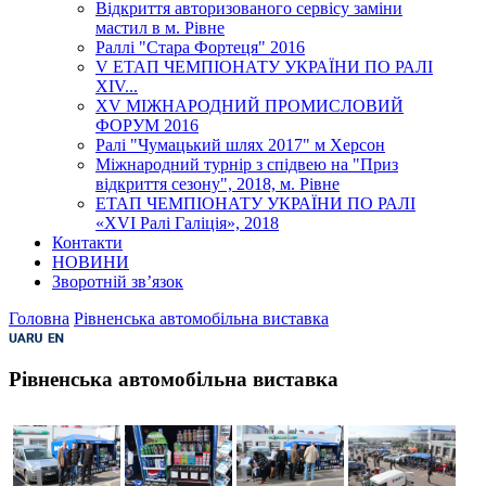
Відкриття авторизованого сервісу заміни
мастил в м. Рівне
Раллі "Стара Фортеця" 2016
V ЕТАП ЧЕМПІОНАТУ УКРАЇНИ ПО РАЛІ
XІV...
XV МІЖНАРОДНИЙ ПРОМИСЛОВИЙ
ФОРУМ 2016
Ралі "Чумацький шлях 2017" м Херсон
Міжнародний турнір з спідвею на "Приз
відкриття сезону", 2018, м. Рівне
ЕТАП ЧЕМПІОНАТУ УКРАЇНИ ПО РАЛІ
«XVI Ралі Галіція», 2018
Контакти
НОВИНИ
Зворотній зв’язок
Головна
Рівненська автомобільна виставка
Рівненська автомобільна виставка