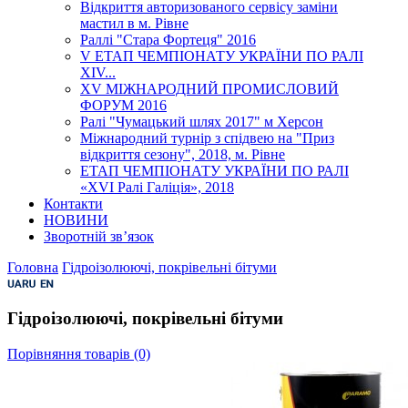
Відкриття авторизованого сервісу заміни
мастил в м. Рівне
Раллі "Стара Фортеця" 2016
V ЕТАП ЧЕМПІОНАТУ УКРАЇНИ ПО РАЛІ
XІV...
XV МІЖНАРОДНИЙ ПРОМИСЛОВИЙ
ФОРУМ 2016
Ралі "Чумацький шлях 2017" м Херсон
Міжнародний турнір з спідвею на "Приз
відкриття сезону", 2018, м. Рівне
ЕТАП ЧЕМПІОНАТУ УКРАЇНИ ПО РАЛІ
«XVI Ралі Галіція», 2018
Контакти
НОВИНИ
Зворотній зв’язок
Головна
Гідроізолюючі, покрівельні бітуми
Гідроізолюючі, покрівельні бітуми
Порівняння товарів (0)