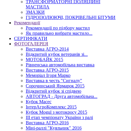
ТРАНСФОРМАТОРНІ ІЗОЛЯЦІЙНІ
МАСТИЛА
ЗМАЗКИ
ГІДРОІЗОЛЮЮЧІ, ПОКРІВЕЛЬНІ БІТУМИ
Рекомендації
Рекомендації по підбору мастил
Як правильно вибрати мастило...
СЕРТИФІКАТИ
ФОТОГАЛЕРЕЯ
Виставка АГРО-2014
Відкритий кубок ветеранів зі...
МОТОБАЙК 2015
Рівненська автомобільна виставка
Виставка АГРО-2015
Меморіал Ігоря Марко
Виставка в честь "Сигналу"
Сорочинський Ярмарок 2015
Відкритий кубок зі спідвею
АВТОГРАД - Друга автомобільна...
Кубок Масес
ІнтерАгроКомплекс 2015
Кубок Mogul з мотокросу 2015
ІІІ етап чемпіонату України з ралі
Виставка АГРО-2016
Міні-раллі "Куяльник" 2016