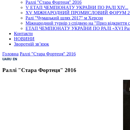
Раллі "Стара Фортеця" 2016
V ЕТАП ЧЕМПІОНАТУ УКРАЇНИ ПО РАЛІ XІV...
XV МІЖНАРОДНИЙ ПРОМИСЛОВИЙ ФОРУМ 2
Ралі "Чумацький шлях 2017" м Херсон
Міжнародний турнір з спідвею на "Приз відкриття се
ЕТАП ЧЕМПІОНАТУ УКРАЇНИ ПО РАЛІ «XVI Ралі Г
Контакти
НОВИНИ
Зворотній зв’язок
Головна
Раллі "Стара Фортеця" 2016
Раллі "Стара Фортеця" 2016