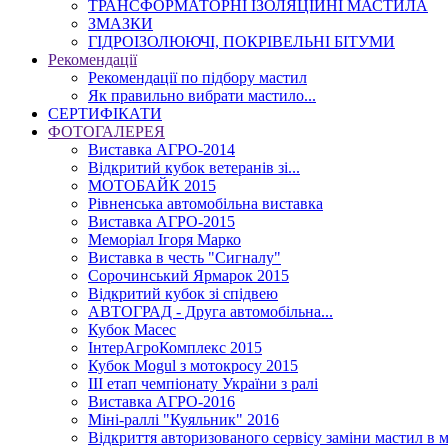
ТРАНСФОРМАТОРНІ ІЗОЛЯЦІЙНІ МАСТИЛА
ЗМАЗКИ
ГІДРОІЗОЛЮЮЧІ, ПОКРІВЕЛЬНІ БІТУМИ
Рекомендації
Рекомендації по підбору мастил
Як правильно вибрати мастило...
СЕРТИФІКАТИ
ФОТОГАЛЕРЕЯ
Виставка АГРО-2014
Відкритий кубок ветеранів зі...
МОТОБАЙК 2015
Рівненська автомобільна виставка
Виставка АГРО-2015
Меморіал Ігоря Марко
Виставка в честь "Сигналу"
Сорочинський Ярмарок 2015
Відкритий кубок зі спідвею
АВТОГРАД - Друга автомобільна...
Кубок Масес
ІнтерАгроКомплекс 2015
Кубок Mogul з мотокросу 2015
ІІІ етап чемпіонату України з ралі
Виставка АГРО-2016
Міні-раллі "Куяльник" 2016
Відкриття авторизованого сервісу заміни мастил в м