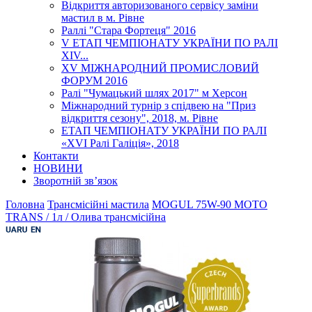
Відкриття авторизованого сервісу заміни
мастил в м. Рівне
Раллі "Стара Фортеця" 2016
V ЕТАП ЧЕМПІОНАТУ УКРАЇНИ ПО РАЛІ
XІV...
XV МІЖНАРОДНИЙ ПРОМИСЛОВИЙ
ФОРУМ 2016
Ралі "Чумацький шлях 2017" м Херсон
Міжнародний турнір з спідвею на "Приз
відкриття сезону", 2018, м. Рівне
ЕТАП ЧЕМПІОНАТУ УКРАЇНИ ПО РАЛІ
«XVI Ралі Галіція», 2018
Контакти
НОВИНИ
Зворотній зв’язок
Головна
Трансмісійні мастила
MOGUL 75W-90 MOTO
TRANS / 1л / Олива трансмісійна