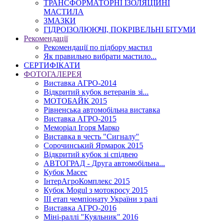
ТРАНСФОРМАТОРНІ ІЗОЛЯЦІЙНІ
МАСТИЛА
ЗМАЗКИ
ГІДРОІЗОЛЮЮЧІ, ПОКРІВЕЛЬНІ БІТУМИ
Рекомендації
Рекомендації по підбору мастил
Як правильно вибрати мастило...
СЕРТИФІКАТИ
ФОТОГАЛЕРЕЯ
Виставка АГРО-2014
Відкритий кубок ветеранів зі...
МОТОБАЙК 2015
Рівненська автомобільна виставка
Виставка АГРО-2015
Меморіал Ігоря Марко
Виставка в честь "Сигналу"
Сорочинський Ярмарок 2015
Відкритий кубок зі спідвею
АВТОГРАД - Друга автомобільна...
Кубок Масес
ІнтерАгроКомплекс 2015
Кубок Mogul з мотокросу 2015
ІІІ етап чемпіонату України з ралі
Виставка АГРО-2016
Міні-раллі "Куяльник" 2016