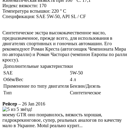
Кинематическая вязкость при 100 ° С: 17,1
Индекс вязкости: 170
Температура вспышки: 220 ° C
Спецификация: SAE 5W-50, API SL / CF
Синтетическое экстра высококачественное масло,
предназначенное, прежде всего, для использования в
двигателях спортивных и гоночных автомашин. Его
рекомендуют Роман Креста (автогонщик Чемпионата Мира
по авторалли) и Роман Часторал (чемпион Европы по ралли
кроссу).
Дополнительные характеристики
SAE
5W-50
Обём/Вес
4 л
Применение по типу двигателя
Бензин/Дизель
Тип
Синтетическое
Рейсер
– 26 Jan 2016
моему GTR оно понравилось, вязкость хорошая,
гидрокрекинговое, супер, реальных аналогов по качеству
мало в Украине. Motul реально курит...