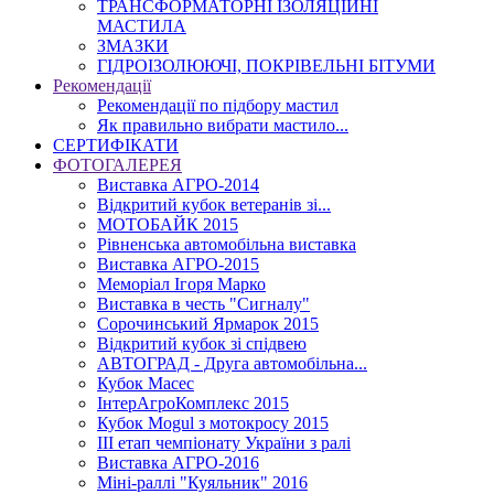
ТРАНСФОРМАТОРНІ ІЗОЛЯЦІЙНІ
МАСТИЛА
ЗМАЗКИ
ГІДРОІЗОЛЮЮЧІ, ПОКРІВЕЛЬНІ БІТУМИ
Рекомендації
Рекомендації по підбору мастил
Як правильно вибрати мастило...
СЕРТИФІКАТИ
ФОТОГАЛЕРЕЯ
Виставка АГРО-2014
Відкритий кубок ветеранів зі...
МОТОБАЙК 2015
Рівненська автомобільна виставка
Виставка АГРО-2015
Меморіал Ігоря Марко
Виставка в честь "Сигналу"
Сорочинський Ярмарок 2015
Відкритий кубок зі спідвею
АВТОГРАД - Друга автомобільна...
Кубок Масес
ІнтерАгроКомплекс 2015
Кубок Mogul з мотокросу 2015
ІІІ етап чемпіонату України з ралі
Виставка АГРО-2016
Міні-раллі "Куяльник" 2016