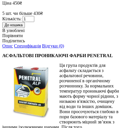
Ціна 450₴
5 шт. чи більше 430₴
Кількість:
В улюблені
Порівняти
Поділитись
Опис
Специфікація
Відгуки (0)
АСФАЛЬТОВІ ПРОНИКАЮЧІ ФАРБИ PENETRAL
Ця група продуктів для
асфальту складається з
асфальтової речовини,
розчиненої в органічному
розчиннику. За нормальних
температур проникаючі фарби
мають форму чорної рідини, з
низькою в'язкістю, очищену
від води та інших домішок.
Вони просочуються глибоко в
пори базового матеріалу та
створюють міцний зв’язок з
іншими ізолюючими шарами. Після того