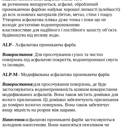
як розчинник випаруються, асфальт, оброблений
проникаючою фарбою набуває хорошої липкості (клейкості)
до всіх основних матеріалів (бетон, метал, стіни і тощо).
Утворена асфальтова плівка дуже тонка і поки що не
володіє достатніми водонепроникними
властивостями для надійного і постійного захисту об’єкта
будівництва від впливу води.
ALP
– Асфальтова проникаюча фарба
Використання
: Для просочування сухих та чистих
поверхонь під асфальтові покриття, водонепроникні смуги
та ізоляцію.
ALP-M
– Модифікована асфальтова проникаюча фарба
Використання:
для просочування поверхонь, де буде
застосовуватись водонепроникність шляхом використання
модифікованих асфальтів. Вона також містить домішки для
волого прилипання. Ці домішки забезпечують прилипання
до помірно вологих поверхонь. Вона також забезпечує
вищу міцність на розрив між шарами.
Нанесення:
асфальтові проникаючі фарби застосовуються
холодним нанесенням. Вони наносяться пензликом чи