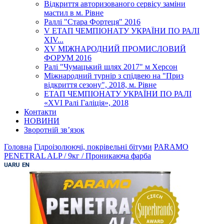
Відкриття авторизованого сервісу заміни
мастил в м. Рівне
Раллі "Стара Фортеця" 2016
V ЕТАП ЧЕМПІОНАТУ УКРАЇНИ ПО РАЛІ
XІV...
XV МІЖНАРОДНИЙ ПРОМИСЛОВИЙ
ФОРУМ 2016
Ралі "Чумацький шлях 2017" м Херсон
Міжнародний турнір з спідвею на "Приз
відкриття сезону", 2018, м. Рівне
ЕТАП ЧЕМПІОНАТУ УКРАЇНИ ПО РАЛІ
«XVI Ралі Галіція», 2018
Контакти
НОВИНИ
Зворотній зв’язок
Головна
Гідроізолюючі, покрівельні бітуми
PARAMO
PENETRAL ALP / 9кг / Проникаюча фарба