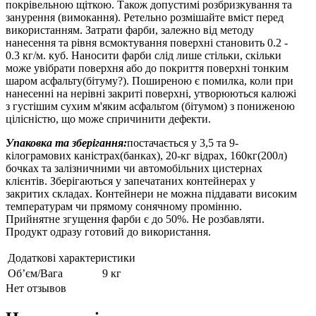
покрівельною щіткою. Також допустимі розбризкування та
занурення (вимокання). Ретельно розмішайте вміст перед
використанням. Затрати фарби, залежно від методу
нанесення та рівня всмоктування поверхні становить 0.2 -
0.3 кг/м. куб. Наносити фарби слід лише стільки, скільки
може увібрати поверхня або до покриття поверхні тонким
шаром асфальту(бітуму?). Поширеною є помилка, коли при
нанесенні на нерівні закриті поверхні, утворюються калюжі
з густішим сухим м'яким асфальтом (бітумом) з пониженою
цілісністю, що може спричинити дефекти.
Упаковка та зберігання:
постачається у 3,5 та 9-
кілограмових каністрах(банках), 20-кг відрах, 160кг(200л)
бочках та залізничними чи автомобільних цистернах
клієнтів. Зберігаються у запечатаних контейнерах у
закритих складах. Контейнери не можна піддавати високим
температурам чи прямому сонячному промінню.
Прийнятне згущення фарби є до 50%. Не розбавляти.
Продукт одразу готовий до використання.
Додаткові характеристики
Об’єм/Вага
9 кг
Нет отзывов