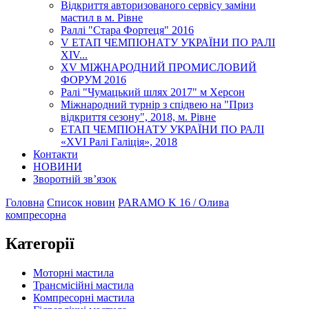
Відкриття авторизованого сервісу заміни
мастил в м. Рівне
Раллі "Стара Фортеця" 2016
V ЕТАП ЧЕМПІОНАТУ УКРАЇНИ ПО РАЛІ
XІV...
XV МІЖНАРОДНИЙ ПРОМИСЛОВИЙ
ФОРУМ 2016
Ралі "Чумацький шлях 2017" м Херсон
Міжнародний турнір з спідвею на "Приз
відкриття сезону", 2018, м. Рівне
ЕТАП ЧЕМПІОНАТУ УКРАЇНИ ПО РАЛІ
«XVI Ралі Галіція», 2018
Контакти
НОВИНИ
Зворотній зв’язок
Головна
Список новин
PARAMO K 16 / Олива
компресорна
Категорії
Моторні мастила
Трансмісійні мастила
Компресорні мастила