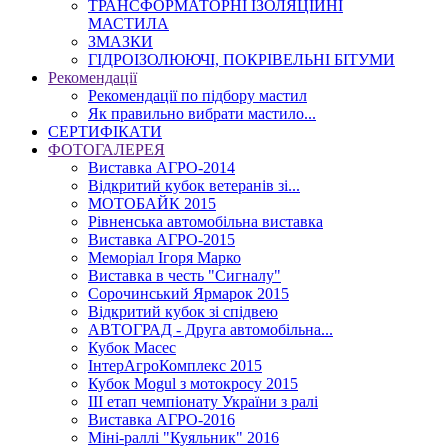
ТРАНСФОРМАТОРНІ ІЗОЛЯЦІЙНІ
МАСТИЛА
ЗМАЗКИ
ГІДРОІЗОЛЮЮЧІ, ПОКРІВЕЛЬНІ БІТУМИ
Рекомендації
Рекомендації по підбору мастил
Як правильно вибрати мастило...
СЕРТИФІКАТИ
ФОТОГАЛЕРЕЯ
Виставка АГРО-2014
Відкритий кубок ветеранів зі...
МОТОБАЙК 2015
Рівненська автомобільна виставка
Виставка АГРО-2015
Меморіал Ігоря Марко
Виставка в честь "Сигналу"
Сорочинський Ярмарок 2015
Відкритий кубок зі спідвею
АВТОГРАД - Друга автомобільна...
Кубок Масес
ІнтерАгроКомплекс 2015
Кубок Mogul з мотокросу 2015
ІІІ етап чемпіонату України з ралі
Виставка АГРО-2016
Міні-раллі "Куяльник" 2016