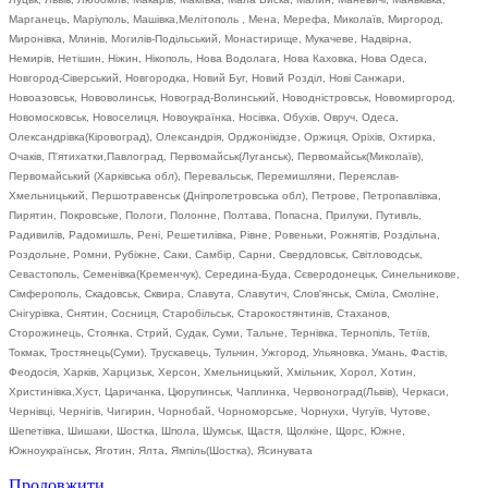
Марганець, Маріуполь, Машівка,Мелітополь , Мена, Мерефа, Миколаїв, Миргород,
Миронівка, Млинів, Могилів-Подільський, Монастирище, Мукачеве, Надвірна,
Немирів, Нетішин, Ніжин, Нікополь, Нова Водолага, Нова Каховка, Нова Одеса,
Новгород-Сіверський, Новгородка, Новий Буг, Новий Розділ, Нові Санжари,
Новоазовськ, Нововолинськ, Новоград-Волинський, Новодністровськ, Новомиргород,
Новомосковськ, Новоселиця, Новоукраїнка, Носівка, Обухів, Овруч, Одеса,
Олександрівка(Кіровоград), Олександрія, Орджонікідзе, Оржиця, Оріхів, Охтирка,
Очаків, П'ятихатки,Павлоград, Первомайськ(Луганськ), Первомайськ(Миколаїв),
Первомайський (Харківська обл), Перевальськ, Перемишляни, Переяслав-
Хмельницький, Першотравенськ (Дніпропетровська обл), Петрове, Петропавлівка,
Пирятин, Покровське, Пологи, Полонне, Полтава, Попасна, Прилуки, Путивль,
Радивилів, Радомишль, Рені, Решетилівка, Рівне, Ровеньки, Рожнятів, Роздільна,
Роздольне, Ромни, Рубіжне, Саки, Самбір, Сарни, Свердловськ, Світловодськ,
Севастополь, Семенівка(Кременчук), Середина-Буда, Сєверодонецьк, Синельникове,
Сімферополь, Скадовськ, Сквира, Славута, Славутич, Слов'янськ, Сміла, Смоліне,
Снігурівка, Снятин, Сосниця, Старобільськ, Старокостянтинів, Стаханов,
Сторожинець, Стоянка, Стрий, Судак, Суми, Тальне, Тернівка, Тернопіль, Тетіїв,
Токмак, Тростянець(Суми), Трускавець, Тульчин, Ужгород, Ульяновка, Умань, Фастів,
Феодосія, Харків, Харцизьк, Херсон, Хмельницький, Хмільник, Хорол, Хотин,
Христинівка,Хуст, Царичанка, Цюрупинськ, Чаплинка, Червоноград(Львів), Черкаси,
Чернівці, Чернігів, Чигирин, Чорнобай, Чорноморське, Чорнухи, Чугуїв, Чутове,
Шепетівка, Шишаки, Шостка, Шпола, Шумськ, Щастя, Щолкіне, Щорс, Южне,
Южноукраїнськ, Яготин, Ялта, Ямпіль(Шостка), Ясинувата
Продовжити