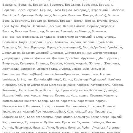
Баштанка, Бердичів, Бердянськ, Берегове, Бережани, Березанка, Березань,
Березне, Березнегувате, Бершадь, Біла Церква, Білгород-Дністровський, Білогірськ,
Білопілля, Бобринець, Бобровиця, Богодухів, Богуслав, Болград(Ізмаїл), Болехів,
Борзна, Бориспіль, Бородянка, Боярка, Бровари, Броди, Брянка, Буринь, Буськ,
Буча, Бучач, Варва, Василівка, Васильків, Велика Багачка, Верхньодніпровськ,
Веселе, Вижниця, Вишгород, Вишневе, Вільногірськ,Вінниця, Вовчанськ,
Вознесенськ, Волноваха, Володарка, Володимир-Волинський, Володимирець,
Волочиськ, Гадяч, Гайворон, Гайсин, Генічеськ, Глибока, Глобине, Глухів, Гола
Пристань, Горлівка, Городище, Городок(Хмельницький), Горохів,Гребінка, Гуляйполе,
Дебальцеве, Деражня, Джанкой, Диканька, Дніпродзержинськ, Дніпропетровськ,
Дніпрорудне, Долина, Долинська, Донецьк, Дрогобич, Дружківка, Дубно, Дунаївці,
Енергодар, Євпаторія, Єланець, Єнакієве, Жашків, Жидачів, Житомир, Жмеринка,
Жовті Води, Запоріжжя, Звенигородка, Згурівка, Зіньків, Зміїв, Знам'янка,
Золотоноша, Золочів(Львів), Іваничі, Івано-Франківськ, Ізмаїл, Ізюм, Ізяслав,
Іллічівськ, Ірпінь, Ічня, Калинівка(Вінниця), Калуш, Кам'янець-Подільський, Кам'янка
(Черкаси), Кам'янка-Дніпровська (Запоріжжя), Канів, Карлівка, Катеринопіль, Каховка,
Кельменці, Керч, Київ, Кілія, Кіровоград, Кіровськ (Луганськ), Кіровське (Донецьк),
Кіцмань, Кобеляки, Ковель, Кодима, Козелець, Козельщина, Козятин, Коломия,
Комсомольськ, Конотоп, Корець, Короп, Коростень, Коростишів, Корсунь-
Шевченківський, Корюківка, Косів, Костопіль, Костянтинівка, Котельва, Котовськ,
Краматорськ, Красний Луч, Красноармійськ, Красногвардійське, Красноград
(Харківська обл), Красноперекопськ, Краснопілля, Кременчук, Криве Озеро, Кривий
Ріг, Кролевець, Кузнецовськ, Куйбишеве, Куп'янськ, Ладижин, Лебедин, Леніне,
Летичів, Лисичанськ, Лисянка, Літин, Лозова, Лохвиця, Лубни, Луганськ, Лутугине,
Луцьк, Львів, Любомль, Макарів, Макіївка, Мала Виска, Малин, Маневичі, Маньківка,