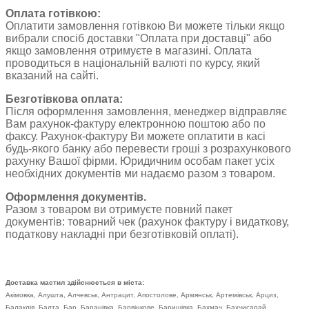
Оплата готівкою:
Оплатити замовлення готівкою Ви можете тільки якщо
вибрали спосіб доставки "Оплата при доставці" або
якщо замовлення отримуєте в магазині. Оплата
проводиться в національній валюті по курсу, який
вказаний на сайті.
Безготівкова оплата:
Після оформлення замовлення, менеджер відправляє
Вам рахунок-фактуру електронною поштою або по
факсу. Рахунок-фактуру Ви можете оплатити в касі
будь-якого банку або перевести гроші з розрахункового
рахунку Вашої фірми. Юридичним особам пакет усіх
необхідних документів ми надаємо разом з товаром.
Оформлення документів.
Разом з товаром ви отримуєте повний пакет
документів: товарний чек (рахунок фактуру і видаткову,
податкову накладні при безготівковій оплаті).
Доставка мастил здійснюється в міста:
Акімовка, Алушта, Алчевськ, Антрацит, Апостолове, Армянськ, Артемівськ, Арциз,
Балаклія, Балта, Бар, Баранівка, Барвінкове, Баришівка, Бахмач, Бахчисарай,