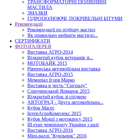
ТРАНСФОРМАТОРНІ ІЗОЛЯЦІЙНІ
МАСТИЛА
ЗМАЗКИ
ГІДРОІЗОЛЮЮЧІ, ПОКРІВЕЛЬНІ БІТУМИ
Рекомендації
Рекомендації по підбору мастил
Як правильно вибрати мастило...
СЕРТИФІКАТИ
ФОТОГАЛЕРЕЯ
Виставка АГРО-2014
Відкритий кубок ветеранів зі...
МОТОБАЙК 2015
Рівненська автомобільна виставка
Виставка АГРО-2015
Меморіал Ігоря Марко
Виставка в честь "Сигналу"
Сорочинський Ярмарок 2015
Відкритий кубок зі спідвею
АВТОГРАД - Друга автомобільна...
Кубок Масес
ІнтерАгроКомплекс 2015
Кубок Mogul з мотокросу 2015
ІІІ етап чемпіонату України з ралі
Виставка АГРО-2016
Міні-раллі "Куяльник" 2016