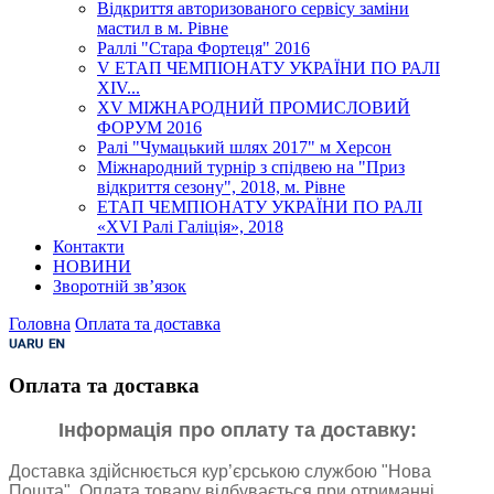
Відкриття авторизованого сервісу заміни
мастил в м. Рівне
Раллі "Стара Фортеця" 2016
V ЕТАП ЧЕМПІОНАТУ УКРАЇНИ ПО РАЛІ
XІV...
XV МІЖНАРОДНИЙ ПРОМИСЛОВИЙ
ФОРУМ 2016
Ралі "Чумацький шлях 2017" м Херсон
Міжнародний турнір з спідвею на "Приз
відкриття сезону", 2018, м. Рівне
ЕТАП ЧЕМПІОНАТУ УКРАЇНИ ПО РАЛІ
«XVI Ралі Галіція», 2018
Контакти
НОВИНИ
Зворотній зв’язок
Головна
Оплата та доставка
Оплата та доставка
Інформація про оплату та доставку:
Доставка здійснюється кур’єрською службою "Нова
Пошта". Оплата товару відбувається при отриманні.