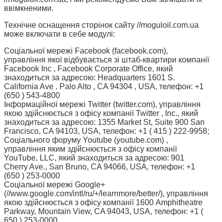
ввімкненими.
Технічне оснащення сторінок сайту //moguloil.com.ua
може включати в себе модулі:
Соціальної мережі Facebook (facebook.com),
управління якої відбувається зі штаб-квартири компанії
Facebook Inc , Facebook Corporate Office, який
знаходиться за адресою: Headquarters 1601 S.
California Ave . Palo Alto , CA 94304 , USA, телефон: +1
(650 ) 543-4800
Інформаційної мережі Twitter (twitter.com), управління
якою здійснюється з офісу компанії Twitter , Inc., який
знаходиться за адресою: 1355 Market St, Suite 900 San
Francisco, CA 94103, USA, телефон: +1 ( 415 ) 222-9958;
Соціального форуму Youtube (youtube.com) ,
управління яким здійснюється з офісу компанії
YouTube, LLC, який знаходиться за адресою: 901
Cherry Ave., San Bruno, CA 94066, USA, телефон: +1
(650 ) 253-0000
Соціальної мережі Google+
(//www.google.com/intl/ru/+/learnmore/better/), управління
якою здійснюється з офісу компанії 1600 Amphitheatre
Parkway, Mountain View, CA 94043, USA, телефон: +1 (
650 ) 253-0000.