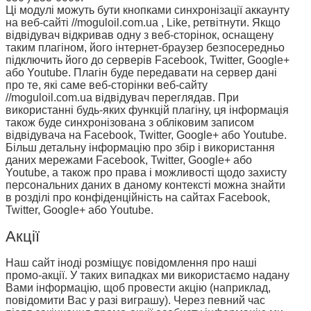
Ці модулі можуть бути кнопками синхронізації аккаунту
на веб-сайті //moguloil.com.ua , Like, ретвітнути. Якщо
відвідувач відкривав одну з веб-сторінок, оснащену
таким плагіном, його інтернет-браузер безпосередньо
підключить його до серверів Facebook, Twitter, Google+
або Youtube. Плагін буде передавати на сервер дані
про те, які саме веб-сторінки веб-сайту
//moguloil.com.ua відвідувач переглядав. При
використанні будь-яких функцій плагіну, ця інформація
також буде синхронізована з обліковим записом
відвідувача на Facebook, Twitter, Google+ або Youtube.
Більш детальну інформацію про збір і використання
даних мережами Facebook, Twitter, Google+ або
Youtube, а також про права і можливості щодо захисту
персональних даних в даному контексті можна знайти
в розділі про конфіденційність на сайтах Facebook,
Twitter, Google+ або Youtube.
Aкції
Наш сайт іноді розміщує повідомлення про наші
промо-акції. У таких випадках ми використаємо надану
Вами інформацію, щоб провести акцію (наприклад,
повідомити Вас у разі виграшу). Через певний час