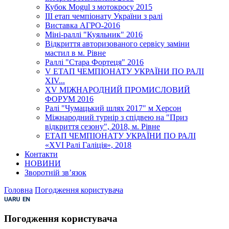
Кубок Mogul з мотокросу 2015
ІІІ етап чемпіонату України з ралі
Виставка АГРО-2016
Міні-раллі "Куяльник" 2016
Відкриття авторизованого сервісу заміни
мастил в м. Рівне
Раллі "Стара Фортеця" 2016
V ЕТАП ЧЕМПІОНАТУ УКРАЇНИ ПО РАЛІ
XІV...
XV МІЖНАРОДНИЙ ПРОМИСЛОВИЙ
ФОРУМ 2016
Ралі "Чумацький шлях 2017" м Херсон
Міжнародний турнір з спідвею на "Приз
відкриття сезону", 2018, м. Рівне
ЕТАП ЧЕМПІОНАТУ УКРАЇНИ ПО РАЛІ
«XVI Ралі Галіція», 2018
Контакти
НОВИНИ
Зворотній зв’язок
Головна
Погодження користувача
Погодження користувача