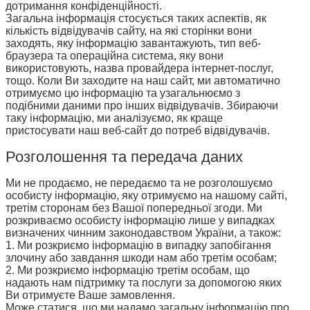
дотримання конфіденційності.
Загальна інформація стосується таких аспектів, як
кількість відвідувачів сайту, на які сторінки вони
заходять, яку інформацію завантажують, тип веб-
браузера та операційна система, яку вони
використовують, назва провайдера інтернет-послуг,
тощо. Коли Ви заходите на наш сайт, ми автоматично
отримуємо цю інформацію та узагальнюємо з
подібними даними про інших відвідувачів. Збираючи
таку інформацію, ми аналізуємо, як краще
пристосувати наш веб-сайт до потреб відвідувачів.
Розголошення та передача даних
Ми не продаємо, не передаємо та не розголошуємо
особисту інформацію, яку отримуємо на нашому сайті,
третім сторонам без Вашої попередньої згоди. Ми
розкриваємо особисту інформацію лише у випадках
визначених чинним законодавством України, а також:
1. Ми розкриємо інформацію в випадку запобігання
злочину або завдання шкоди нам або третім особам;
2. Ми розкриємо інформацію третім особам, що
надають нам підтримку та послуги за допомогою яких
Ви отримуєте Ваше замовлення.
Може статися, що ми надамо загальну інформацію про