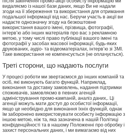
після закінчення промо-акції особисту інформацію ми
видаляємо із нашої бази даних, якщо Ви не надали
згоди на її збереження та використання для отримання
подальшої інформації від нас. Беручи участь в акції ви
надаєте однозначну згоду на безкоштовне
використання вашого імені, прізвища, фотографії,
інтерв’ю або інших матеріалів про вас з рекламною
метою, у тому числі право публікації вашого імені та
фотографії у засобах масової інформації, будь-яких
друкованих, аудіо- та відеоматеріалах, інтерв’ю зі ЗМІ.
Таке використання не компенсується (не оплачується).
Треті сторони, що надають послуги
У процесі роботи ми звертаємося до інших компаній та
осіб, які виконують багато функцій. Наприклад,
виконання та доставку замовлень, надання підтримки
споживачів, замовляємо в певних агенцій
адміністрування промо-кампаній, аналіз даних,. Ці
агенції можуть мати доступ до особистої інформації,
якщо це необхідно для виконання їхніх функцій, однак
їм заборонено використовувати особисту інформацію з
іншою метою, ніж та, яка зазначена в нашій Політиці
конфіденційності та в нашому Положенні про обробку і
захист персональних даних, і ми вимагаємо від них