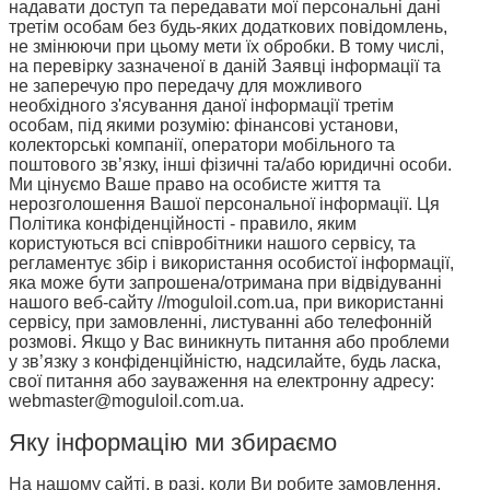
надавати доступ та передавати мої персональні дані
третім особам без будь-яких додаткових повідомлень,
не змінюючи при цьому мети їх обробки. В тому числі,
на перевірку зазначеної в даній Заявці інформації та
не заперечую про передачу для можливого
необхідного з'ясування даної інформації третім
особам, під якими розумію: фінансові установи,
колекторські компанії, оператори мобільного та
поштового зв’язку, інші фізичні та/або юридичні особи.
Ми цінуємо Ваше право на особисте життя та
нерозголошення Вашої персональної інформації. Ця
Політика конфіденційності - правило, яким
користуються всі співробітники нашого сервісу, та
регламентує збір і використання особистої інформації,
яка може бути запрошена/отримана при відвідуванні
нашого веб-сайту //moguloil.com.ua, при використанні
сервісу, при замовленні, листуванні або телефонній
розмові. Якщо у Вас виникнуть питання або проблеми
у зв’язку з конфіденційністю, надсилайте, будь ласка,
свої питання або зауваження на електронну адресу:
webmaster@moguloil.com.ua
.
Яку інформацію ми збираємо
На нашому сайті, в разі, коли Ви робите замовлення,