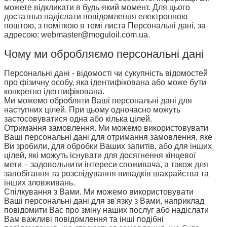
можете відкликати в будь-який момент. Для цього
достатньо надіслати повідомлення електронною
поштою, з поміткою в темі листа Персональні дані, за
адресою:
webmaster@moguloil.com.ua
.
Чому ми обробляємо персональні дані
Персональні дані - відомості чи сукупність відомостей
про фізичну особу, яка ідентифікована або може бути
конкретно ідентифікована.
Ми можемо обробляти Ваші персональні дані для
наступних цілей. При цьому одночасно можуть
застосовуватися одна або кілька цілей.
Отримання замовлення. Ми можемо використовувати
Ваші персональні дані для отримання замовлення, яке
Ви зробили, для обробки Ваших запитів, або для інших
цілей, які можуть існувати для досягнення кінцевої
мети – задовольнити інтереси споживача, а також для
запобігання та розслідування випадків шахрайства та
інших зловживань.
Спілкування з Вами. Ми можемо використовувати
Ваші персональні дані для зв'язку з Вами, наприклад
повідомити Вас про зміну наших послуг або надіслати
Вам важливі повідомлення та інші подібні