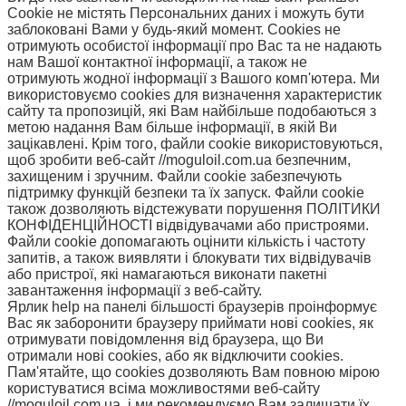
Cookie не містять Персональних даних і можуть бути
заблоковані Вами у будь-який момент. Сookies не
отримують особистої інформації про Вас та не надають
нам Вашої контактної інформації, а також не
отримують жодної інформації з Вашого комп'ютера. Ми
використовуємо cookies для визначення характеристик
сайту та пропозицій, які Вам найбільше подобаються з
метою надання Вам більше інформації, в якій Ви
зацікавлені. Крім того, файли cookie використовуються,
щоб зробити веб-сайт //moguloil.com.ua безпечним,
захищеним і зручним. Файли cookie забезпечують
підтримку функцій безпеки та їх запуск. Файли cookie
також дозволяють відстежувати порушення ПОЛІТИКИ
КОНФІДЕНЦІЙНОСТІ відвідувачами або пристроями.
Файли cookie допомагають оцінити кількість і частоту
запитів, а також виявляти і блокувати тих відвідувачів
або пристрої, які намагаються виконати пакетні
завантаження інформації з веб-сайту.
Ярлик help на панелі більшості браузерів проінформує
Вас як заборонити браузеру приймати нові cookies, як
отримувати повідомлення від браузера, що Ви
отримали нові cookies, або як відключити cookies.
Пам'ятайте, що cookies дозволяють Вам повною мірою
користуватися всіма можливостями веб-сайту
//moguloil.com.ua, і ми рекомендуємо Вам залишати їх