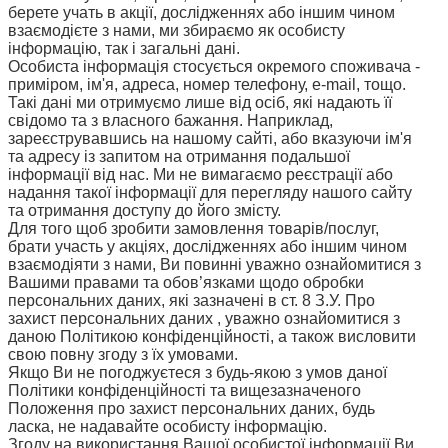
берете учать в акції, дослідженнях або іншим чином
взаємодієте з нами, ми збираємо як особисту
інформацію, так і загальні дані.
Особиста інформація стосується окремого споживача -
приміром, ім'я, адреса, номер телефону, e-mail, тощо.
Такі дані ми отримуємо лише від осіб, які надають її
свідомо та з власного бажання. Наприклад,
зареєструвавшись на нашому сайті, або вказуючи ім'я
та адресу із запитом на отримання подальшої
інформації від нас. Ми не вимагаємо реєстрації або
надання такої інформації для перегляду нашого сайту
та отримання доступу до його змісту.
Для того щоб зробити замовлення товарів/послуг,
брати участь у акціях, дослідженнях або іншим чином
взаємодіяти з нами, Ви повинні уважно ознайомитися з
Вашими правами та обов’язками щодо обробки
персональних даних, які зазначені в ст. 8 З.У. Про
захист персональних даних , уважно ознайомитися з
даною Політикою конфіденційності, а також висловити
свою повну згоду з їх умовами.
Якщо Ви не погоджуєтеся з будь-якою з умов даної
Політики конфіденційності та вищезазначеного
Положення про захист персональних даних, будь
ласка, не надавайте особисту інформацію.
Згоду на використання Вашої особистої інформації Ви