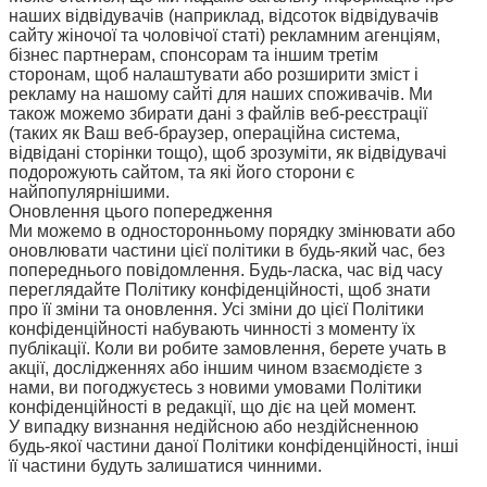
наших відвідувачів (наприклад, відсоток відвідувачів
сайту жіночої та чоловічої статі) рекламним агенціям,
бізнес партнерам, спонсорам та іншим третім
сторонам, щоб налаштувати або розширити зміст і
рекламу на нашому сайті для наших споживачів. Ми
також можемо збирати дані з файлів веб-реєстрації
(таких як Ваш веб-браузер, операційна система,
відвідані сторінки тощо), щоб зрозуміти, як відвідувачі
подорожують сайтом, та які його сторони є
найпопулярнішими.
Оновлення цього попередження
Ми можемо в односторонньому порядку змінювати або
оновлювати частини цієї політики в будь-який час, без
попереднього повідомлення. Будь-ласка, час від часу
переглядайте Політику конфіденційності, щоб знати
про її зміни та оновлення. Усі зміни до цієї Політики
конфіденційності набувають чинності з моменту їх
публікації. Коли ви робите замовлення, берете учать в
акції, дослідженнях або іншим чином взаємодієте з
нами, ви погоджуєтесь з новими умовами Політики
конфіденційності в редакції, що діє на цей момент.
У випадку визнання недійсною або нездійсненною
будь-якої частини даної Політики конфіденційності, інші
її частини будуть залишатися чинними.