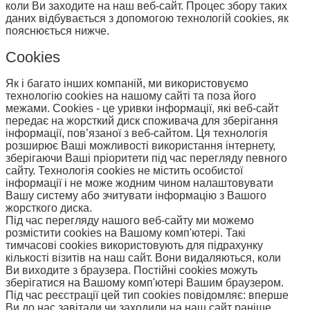
коли Ви заходите на наш веб-сайт. Процес збору таких
даних відбувається з допомогою технологій cookies, як
пояснюється нижче.
Cookies
Як і багато інших компаній, ми використовуємо
технологію cookies на нашому сайті та поза його
межами. Cookies - це уривки інформації, які веб-сайт
передає на жорсткий диск споживача для зберігання
інформації, пов’язаної з веб-сайтом. Ця технологія
розширює Ваші можливості використання інтернету,
зберігаючи Ваші пріоритети під час перегляду певного
сайту. Технологія cookies не містить особистої
інформації і не може жодним чином налаштовувати
Вашу систему або зчитувати інформацію з Вашого
жорсткого диска.
Під час перегляду нашого веб-сайту ми можемо
розмістити cookies на Вашому комп'ютері. Такі
тимчасові cookies використовують для підрахунку
кількості візитів на наш сайт. Вони видаляються, коли
Ви виходите з браузера. Постійні cookies можуть
зберігатися на Вашому комп'ютері Вашим браузером.
Під час реєстрації цей тип cookies повідомляє: вперше
Ви до нас завітали чи заходили на наш сайт раніше.