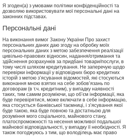
Я згоден(а) з умовами політики конфіденційності та
дозволяю використовувати мої персональні дані на
законних підставах.
Персональні дані
На виконання вимог Закону України Про захист
персональних даних даю згоду на обробку моїх
персональних даних з метою забезпечення реалізації
цивільно-правових відносин, надання/отримання та
здійснення розрахунків за придбані товари/послуги, в
тому числі шляхом кредитування. Не заперечую щодо
перевірки інформації у відповідних бюро кредитних
історій з метою з’ясування відомостей, які стосуються
виконання мною взятих на себе зобов’язань по
договорам (в т.ч. кредитним), у випадку наявності
таких, тим самим розуміючи, що об’єм інформації, яка
буде перевірятися, може включати в себе інформацію,
яка стосується банківської таємниці, і з’ясування якої
буде такою, яка буде повною та достатньою для
розуміння мого соціального, майнового стану,
платоспроможності та несення можливої подальшої
майнової відповідальності, у випадку її необхідності. Я
також погоджуюсь з тим, що володілець має право